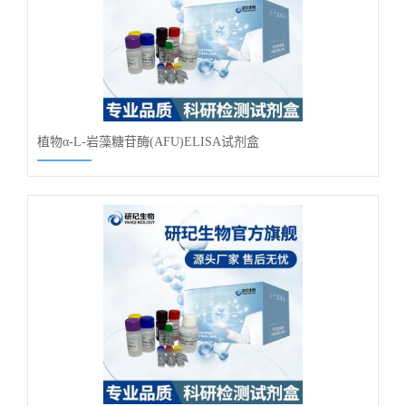
植物α-L-岩藻糖苷酶(AFU)ELISA试剂盒