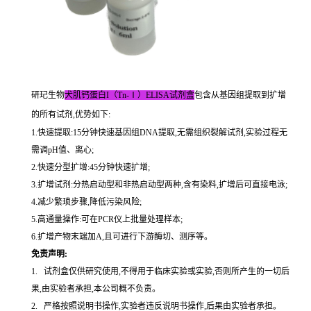
研玘生物
犬肌钙蛋白I（Tn-Ⅰ）ELISA试剂盒
包含从基因组提取到扩增
的所有试剂,优势如下:
1.快速提取:15分钟快速基因组DNA提取,无需组织裂解试剂,实验过程无
需调pH值、离心;
2.快速分型扩增:45分钟快速扩增;
3.扩增试剂:分热启动型和非热启动型两种,含有染料,扩增后可直接电泳;
4.减少繁琐步骤,降低污染风险;
5.高通量操作:可在PCR仪上批量处理样本;
6.扩增产物末端加A,且可进行下游酶切、测序等。
免责声明:
1. 试剂盒仅供研究使用,不得用于临床实验或实验,否则所产生的一切后
果,由实验者承担,本公司概不负责。
2. 严格按照说明书操作,实验者违反说明书操作,后果由实验者承担。