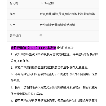
标记物
HRP标记物
样本
血清,血浆,唾液,尿液,组织,细胞上清,裂解液等
应用
定性检测/定量检测/酶活检测
是否进口
否
犬肌钙蛋白I（Tn-Ⅰ）ELISA试剂盒
操作注意事项:
1、试剂应按标签说明书储存,使用前恢复到室温。稀稀过后的标准品应
丢弃,不可保存。
2、实验中不用的板条应立即放回包装袋中,密封保存,以免变质。
3、不用的其它试剂应包装好或盖好。不同批号的试剂不要混用。保质
前使用。
4、使用一次性的吸头以免交叉污染,吸取终止液和底物A、B液时,避免
使用带金属部分的加样器。
5、使用干净的塑料容器配置洗涤液。使用前充分混匀试剂盒里的各种