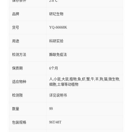
保存条件
2-8℃
品牌
研玘生物
YQ-66668K
货号
用途
科研实验
检测方法
酶联免疫法
保质期
6个月
人,小鼠,大鼠,植物,鱼,虾,蟹,牛,羊,狗,猫,微生物,
适应物种
细胞,土壤等动植物
检测限
详见说明书
99
数量
96T/48T
包装规格