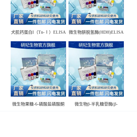
犬肌钙蛋白I（Tn-Ⅰ）ELISA
微生物肼脱氢酶(HDH)ELISA
试剂盒
试剂盒
微生物果糖-6-磷酸盐磷酸酮
微生物β-半乳糖苷酶(β-
酶(F6PPK)ELISA试剂盒
GAL)ELISA试剂盒