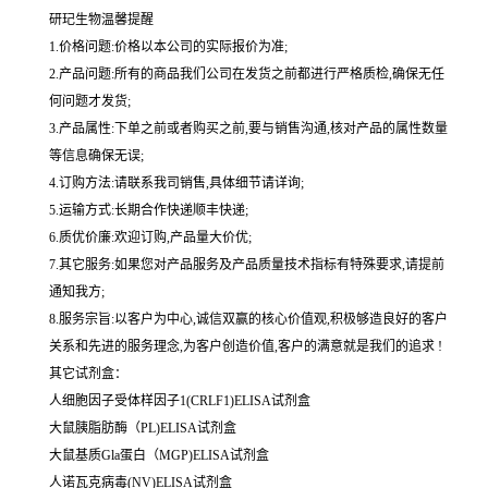
研玘生物温馨提醒
1.价格问题:价格以本公司的实际报价为准;
2.产品问题:所有的商品我们公司在发货之前都进行严格质检,确保无任
何问题才发货;
3.产品属性:下单之前或者购买之前,要与销售沟通,核对产品的属性数量
等信息确保无误;
4.订购方法:请联系我司销售,具体细节请详询;
5.运输方式:长期合作快递顺丰快递;
6.质优价廉:欢迎订购,产品量大价优;
7.其它服务:如果您对产品服务及产品质量技术指标有特殊要求,请提前
通知我方;
8.服务宗旨:以客户为中心,诚信双赢的核心价值观,积极够造良好的客户
关系和先进的服务理念,为客户创造价值,客户的满意就是我们的追求 !
其它试剂盒：
人细胞因子受体样因子1(CRLF1)ELISA试剂盒
大鼠胰脂肪酶（PL)ELISA试剂盒
大鼠基质Gla蛋白（MGP)ELISA试剂盒
人诺瓦克病毒(NV)ELISA试剂盒