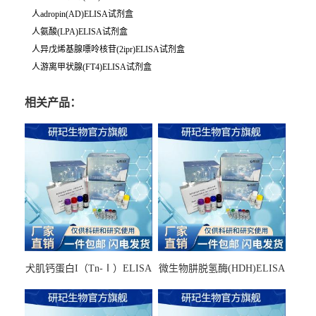
人adropin(AD)ELISA试剂盒
人氨酸(LPA)ELISA试剂盒
人异戊烯基腺嘌呤核苷(2ipr)ELISA试剂盒
人游离甲状腺(FT4)ELISA试剂盒
相关产品：
犬肌钙蛋白I（Tn-Ⅰ）ELISA
微生物肼脱氢酶(HDH)ELISA
试剂盒
试剂盒