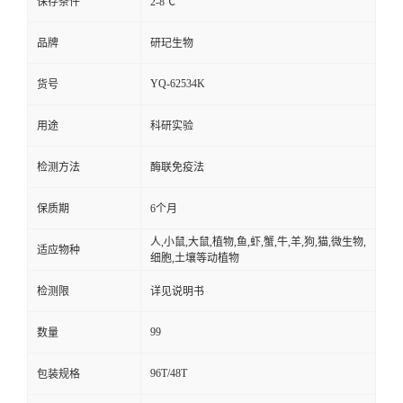
保存条件
2-8℃
品牌
研玘生物
YQ-62534K
货号
用途
科研实验
检测方法
酶联免疫法
保质期
6个月
人,小鼠,大鼠,植物,鱼,虾,蟹,牛,羊,狗,猫,微生物,
适应物种
细胞,土壤等动植物
检测限
详见说明书
99
数量
96T/48T
包装规格