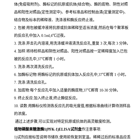
体(免疫吸附剂)、酶标记的抗原或抗体(结合物)、酶的底物、阴性对照
品和阳性对照品(定性测定中)、参考标准品和控制血清(定量测定中)、
结合物及标本的稀释液、洗涤液和酶反应终止液。
2. 包被:用包被缓冲液将抗原或抗体稀释至适当浓度,然后在每个聚苯板
的反应孔中加入 0.1ml,4℃过夜。
3. 洗涤:弃去孔内溶液,用洗涤缓冲液清洗反应孔,重复 3 次,每次 3 分钟。
4. 加样:将待检样品和阴性对照品、阳性对照品按一定稀释度加入已包
被的反应孔中,37℃孵育 1 小时。
5. 洗涤:再次清洗反应孔。
6. 加酶标记物:将酶标记的抗原或抗体加入反应孔中,37℃孵育 1 小时。
7. 洗涤:清洗反应孔。
8. 加底物:每个反应孔中加入适量的酶底物,37℃孵育 10-30 分钟。
9. 终止反应:加入终止液,终止酶促反应。
10. 读数:用酶标仪检测各反应孔的吸光度值,根据标准曲线计算待测样品
的浓度。
通过上述步骤,可以实现对特定抗原或抗体的高灵敏度检测。
植物磷酸果糖激酶1(PFK-1)ELISA试剂盒
作注意事项:
1)试剂应按标签说明书储存,使用前恢复到室温。稀稀过后的标准品应丢