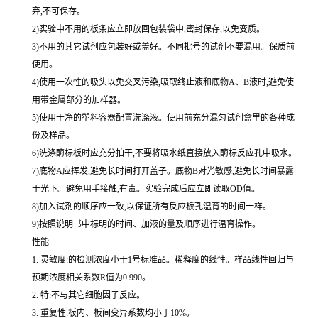
弃,不可保存。
2)实验中不用的板条应立即放回包装袋中,密封保存,以免变质。
3)不用的其它试剂应包装好或盖好。不同批号的试剂不要混用。保质前
使用。
4)使用一次性的吸头以免交叉污染,吸取终止液和底物A、B液时,避免使
用带金属部分的加样器。
5)使用干净的塑料容器配置洗涤液。使用前充分混匀试剂盒里的各种成
份及样品。
6)洗涤酶标板时应充分拍干,不要将吸水纸直接放入酶标反应孔中吸水。
7)底物A应挥发,避免长时间打开盖子。底物B对光敏感,避免长时间暴露
于光下。避免用手接触,有毒。实验完成后应立即读取OD值。
8)加入试剂的顺序应一致,以保证所有反应板孔温育的时间一样。
9)按照说明书中标明的时间、加液的量及顺序进行温育操作。
性能
1. 灵敏度:的检测浓度小于1号标准品。稀释度的线性。样品线性回归与
预期浓度相关系数R值为0.990。
2. 特:不与其它细胞因子反应。
3. 重复性:板内、板间变异系数均小于10%。