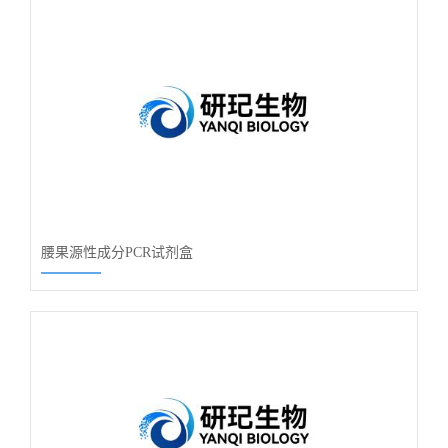
腰果源性成分PCR试剂盒