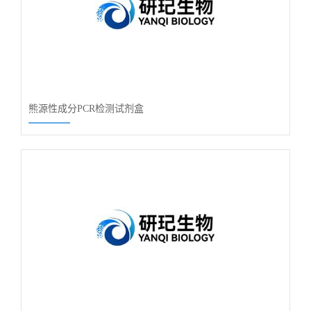
熊源性成分PCR检测试剂盒