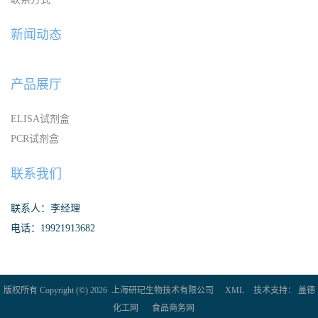
新闻动态
产品展厅
ELISA试剂盒
PCR试剂盒
联系我们
联系人：李经理
电话：19921913682
版权所有 Copyright (©) 2026
上海研玘生物技术有限公司
XML
技术支持：
盖德
化工网
食品商务网