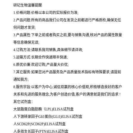
研玘生物温馨提醒
1.价格问题:价格以本公司的实际报价为准;
2.产品问题:所有的商品我们公司在发货之前都进行严格质检,确保无任
何问题才发货;
3.产品属性:下单之前或者购买之前,要与销售沟通,核对产品的属性数量
等信息确保无误;
4.订购方法:请联系我司销售,具体细节请详询;
5.运输方式:长期合作快递顺丰快递;
6.质优价廉:欢迎订购,产品量大价优;
7.其它服务:如果您对产品服务及产品质量技术指标有特殊要求,请提前
通知我方;
8.服务宗旨:以客户为中心,诚信双赢的核心价值观,积极够造良好的客户
关系和先进的服务理念,为客户创造价值,客户的满意就是我们的追求 !
其它试剂盒：
大鼠脂蛋白脂肪酶（LPL)ELISA试剂盒
人下游转录因子Gli1蛋白(GLi1)ELISA试剂盒
人SCD62P(SCD62P)ELISA试剂盒
人多效生长因子(PTN)ELISA试剂盒