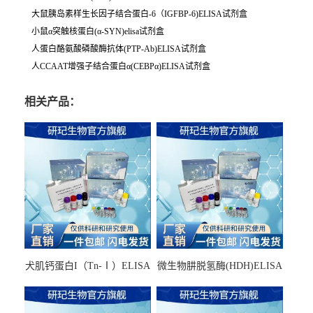
大鼠胰岛素样生长因子结合蛋白-6（IGFBP-6)ELISA试剂盒
小鼠α突触核蛋白(α-SYN)elisa试剂盒
人蛋白酪氨酸磷酸酶抗体(PTP-Ab)ELISA试剂盒
人CCAAT增强子结合蛋白α(CEBPα)ELISA试剂盒
相关产品：
犬肌钙蛋白I（Tn-Ⅰ）ELISA
微生物肼脱氢酶(HDH)ELISA
试剂盒
试剂盒