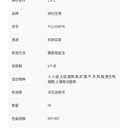
保存条件
2-8℃
品牌
研玘生物
YQ-62087K
货号
用途
科研实验
检测方法
酶联免疫法
保质期
6个月
人,小鼠,大鼠,植物,鱼,虾,蟹,牛,羊,狗,猫,微生物,
适应物种
细胞,土壤等动植物
检测限
详见说明书
99
数量
96T/48T
包装规格