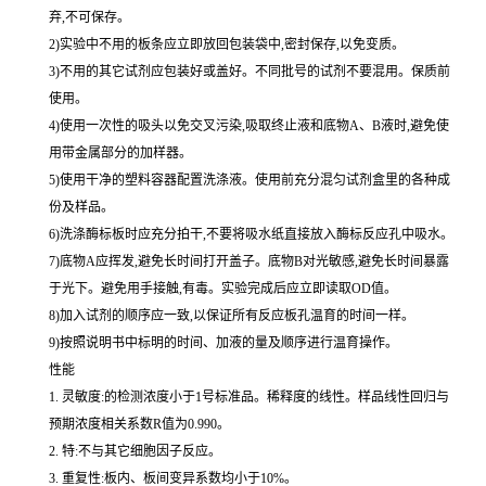
弃,不可保存。
2)实验中不用的板条应立即放回包装袋中,密封保存,以免变质。
3)不用的其它试剂应包装好或盖好。不同批号的试剂不要混用。保质前
使用。
4)使用一次性的吸头以免交叉污染,吸取终止液和底物A、B液时,避免使
用带金属部分的加样器。
5)使用干净的塑料容器配置洗涤液。使用前充分混匀试剂盒里的各种成
份及样品。
6)洗涤酶标板时应充分拍干,不要将吸水纸直接放入酶标反应孔中吸水。
7)底物A应挥发,避免长时间打开盖子。底物B对光敏感,避免长时间暴露
于光下。避免用手接触,有毒。实验完成后应立即读取OD值。
8)加入试剂的顺序应一致,以保证所有反应板孔温育的时间一样。
9)按照说明书中标明的时间、加液的量及顺序进行温育操作。
性能
1. 灵敏度:的检测浓度小于1号标准品。稀释度的线性。样品线性回归与
预期浓度相关系数R值为0.990。
2. 特:不与其它细胞因子反应。
3. 重复性:板内、板间变异系数均小于10%。