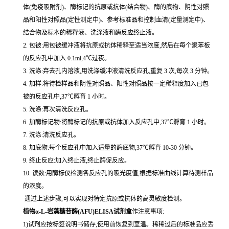
体(免疫吸附剂)、酶标记的抗原或抗体(结合物)、酶的底物、阴性对照
品和阳性对照品(定性测定中)、参考标准品和控制血清(定量测定中)、
结合物及标本的稀释液、洗涤液和酶反应终止液。
2. 包被:用包被缓冲液将抗原或抗体稀释至适当浓度,然后在每个聚苯板
的反应孔中加入 0.1ml,4℃过夜。
3. 洗涤:弃去孔内溶液,用洗涤缓冲液清洗反应孔,重复 3 次,每次 3 分钟。
4. 加样:将待检样品和阴性对照品、阳性对照品按一定稀释度加入已包
被的反应孔中,37℃孵育 1 小时。
5. 洗涤:再次清洗反应孔。
6. 加酶标记物:将酶标记的抗原或抗体加入反应孔中,37℃孵育 1 小时。
7. 洗涤:清洗反应孔。
8. 加底物:每个反应孔中加入适量的酶底物,37℃孵育 10-30 分钟。
9. 终止反应:加入终止液,终止酶促反应。
10. 读数:用酶标仪检测各反应孔的吸光度值,根据标准曲线计算待测样品
的浓度。
通过上述步骤,可以实现对特定抗原或抗体的高灵敏度检测。
植物α-L-岩藻糖苷酶(AFU)ELISA试剂盒
作注意事项:
1)试剂应按标签说明书储存,使用前恢复到室温。稀稀过后的标准品应丢