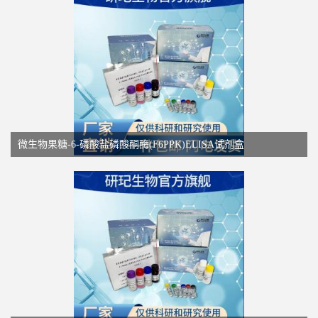
微生物果糖-6-磷酸盐磷酸酮酶(F6PPK)ELISA试剂盒