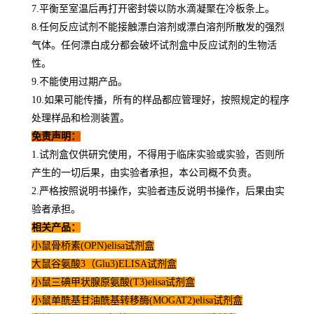
7.平衡至室温后再打开密封袋以防水滴凝聚在冷板条上。
8.任何反应试剂不能接触漂白溶剂或漂白溶剂所散发的强烈
气体。任何漂白成分都会破坏试剂盒中反应试剂的生物活
性。
9.不能使用过期产品。
10.如果可能传播，所有的样品都应管理好，按照规定的程序
处理样品和检测装置。
免责声明：
1.试剂盒仅供研究使用，不得用于临床实验或实验，否则所
产生的一切后果，由实验者承担，本公司概不负责。
2.严格按照说明书操作，实验者违反说明书操作，后果由实
验者承担。
相关产品：
小鼠骨桥素(OPN)elisa试剂盒
大鼠谷氨酸3（Glu3)ELISA试剂盒
小鼠三碘甲状腺原氨酸(T3)elisa试剂盒
小鼠单酰基甘油酰基转移酶(MOGAT2)elisa试剂盒