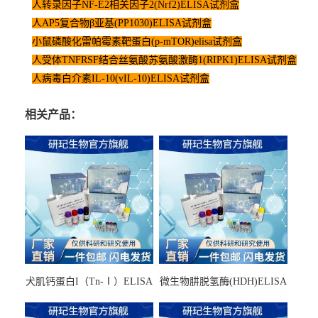
人转录因子NF-E2相关因子2(Nrf2)ELISA试剂盒
人AP5复合物β亚基(PP1030)ELISA试剂盒
小鼠磷酸化雷帕霉素靶蛋白(p-mTOR)elisa试剂盒
人受体TNFRSF结合丝氨酸苏氨酸激酶1(RIPK1)ELISA试剂盒
人病毒白介素IL-10(vIL-10)ELISA试剂盒
相关产品：
犬肌钙蛋白I（Tn-Ⅰ）ELISA
微生物肼脱氢酶(HDH)ELISA
试剂盒
试剂盒