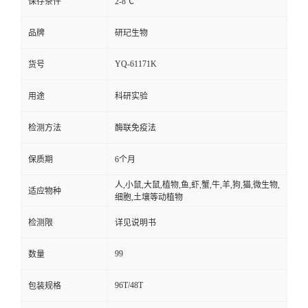
保存条件
2-8℃
品牌
研玘生物
YQ-61171K
货号
用途
科研实验
检测方法
酶联免疫法
保质期
6个月
人,小鼠,大鼠,植物,鱼,虾,蟹,牛,羊,狗,猫,微生物,
适应物种
细胞,土壤等动植物
检测限
详见说明书
99
数量
96T/48T
包装规格