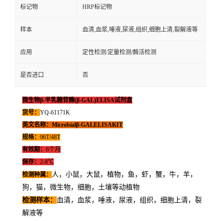
标记物
HRP标记物
样本
血清,血浆,唾液,尿液,组织,细胞上清,裂解液等
应用
定性检测/定量检测/酶活检测
是否进口
否
微生物β-半乳糖苷酶(β-GAL)ELISA试剂盒
货号：
YQ-61171K
英文名称：Microbialβ-GALELISAKIT
规格：
96T/48T
有效期：
6个月
保存：
2-8℃
人，小鼠，大鼠，植物，鱼，虾，蟹，牛，羊，
检测种属：
狗，猫，微生物，细胞，土壤等动植物
检测样本
：
血清，血浆，唾液，尿液，组织，细胞上清，裂
解液等