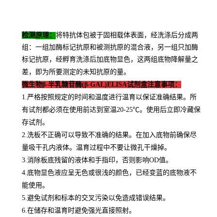
检测
原理：
将特抗体包被于固相载体表面，经洗涤后分成两
组：一组加酶标记抗原和被测抗原的混合液，另一组只加酶
标记抗原，经孵育洗涤后加底物显色，这两组底物降解量之
差，即为所要测定的未知抗原的量。
微生物β-半乳糖苷酶(β-GAL)ELISA试剂盒注意事项：
1.严格按照规定的时间和温度进行温育以保证准确结果。所
有试剂都必须在使用前达到室温20-25℃。使用后立即冷藏保
存试剂。
2.洗板不正确可以导致不准确的结果。在加入底物前确保尽
量吸干孔内液体。温育过程中不要让微孔干燥掉。
3.消除板底残留的液体和手指印，否则影响OD值。
4.底物显色液应呈无色或很浅的颜色，已经变蓝的底物液不
能使用。
5.避免试剂和标本的交叉污染以免造成错误结果。
6.在储存和温育时避免强光直接照射。