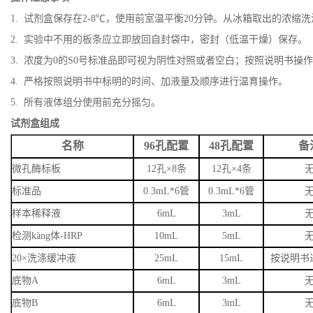
1. 试剂盒保存在2-8℃，使用前室温平衡20分钟。从冰箱取出的浓
2. 实验中不用的板条应立即放回自封袋中，密封（低温干燥）保存。
3. 浓度为0的S0号标准品即可视为阴性对照或者空白；按照说明书操
4. 严格按照说明书中标明的时间、加液量及顺序进行温育操作。
5. 所有液体组分使用前充分摇匀。
试剂盒组成
名称
96孔配置
48孔配置
备
微孔酶标板
12孔×8条
12孔×4条
标准品
0.3mL*6管
0.3mL*6管
样本稀释液
6mL
3mL
检测kàng体-HRP
10mL
5mL
20×洗涤缓冲液
25mL
15mL
按说明书
底物A
6mL
3mL
底物B
6mL
3mL