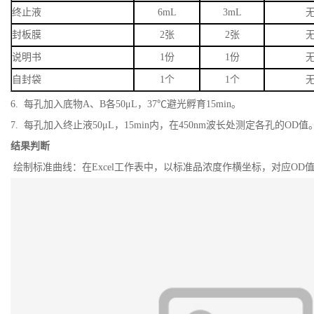
终止液
6mL
3mL
封板膜
2张
2张
说明书
1份
1份
自封袋
1个
1个
6. 每孔加入底物A、B各50μL，37℃避光孵育15min。
7. 每孔加入终止液50μL，15min内，在450nm波长处测定各孔的OD值
结果判断
绘制标准曲线：在Excel工作表中，以标准品浓度作横坐标，对应O