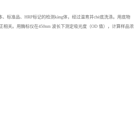
本、标准品、HRP标记的检测kàng体，经过温育并chè底洗涤。用底物
相关。用酶标仪在450nm 波长下测定吸光度（OD 值），计算样品浓