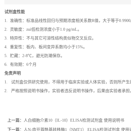
试剂盒性能
1. 准确性：标准品线性回归与预期浓度相关系数R值，大于等于0.9900
2. 灵敏度：zuì低检测浓度小于1.0 pg/mL。
3. 特异性：不与其它可溶性结构类似物交叉反应。
4. 重复性：板内、板间变异系数均小于15%。
5. 贮藏：2-8℃，避光防潮保存。
6. 有效期：6个月
免责声明
1. 试剂盒仅供研究使用，不得用于临床实验或人体实验，否则所产
2. 严格按照说明书操作，实验者违反说明书操作，后果由实验者承担
上一篇：
人白细胞介素10（IL-10）ELISA检测试剂盒 使用说明书
下一篇：
人N-肉豆蔻酰基转移酶1（NMT1） ELISA检测试剂盒 使