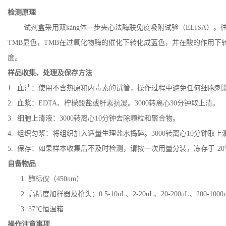
检测原理
试剂盒采用双kàng体一步夹心法酶联免疫吸附试验（ELISA）。
TMB显色，TMB在过氧化物酶的催化下转化成蓝色，并在酸的作用下转
度。
样品收集、处理及保存方法
1. 血清：使用不含热原和内毒素的试管，操作过程中避免任何细胞刺激
2. 血浆：EDTA、柠檬酸盐或肝素抗凝。3000转离心30分钟取上清。
3. 细胞上清液：3000转离心10分钟去除颗粒和聚合物。
4. 组织匀浆：将组织加入适量生理盐水捣碎。3000转离心10分钟取上
5. 保存：如果样本收集后不及时检测，请按一次用量分装，冻存于-
自备物品
1. 酶标仪（450nm）
2. 高精度加样器及枪头：0.5-10uL、2-20uL、20-200uL、200-1000
3. 37℃恒温箱
操作注意事项