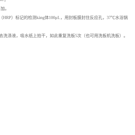
不加。
RP）标记的检测kàng体100μL，用封板膜封住反应孔，37℃水浴锅
，甩去洗涤液，吸水纸上拍干，如此重复洗板5次（也可用洗板机洗板）。
。