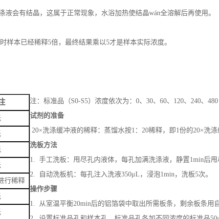
缩洗涤液会有结晶，这属于正常现象，水浴加热使结晶wán全溶解后再使用。
作时样本已经稀释5倍，最终结果乘以5才是样本实际浓度。
注：标准品（S0-S5）浓度依次为：0、30、60、120、240、480 
注
试剂的准备
无
20×洗涤缓冲液的稀释：蒸馏水按1：20稀释，即1份的20×洗
无
洗板方法
无
1. 手工洗板：甩尽孔内液体，每孔加满洗涤液，静置1min
无
2. 自动洗板机：每孔注入洗液350μL，浸泡1min，洗板5次。
进行稀释
操作步骤
无
1. 从室温平衡20min后的铝箔袋中取出所需板条，剩余板条用
无
2. 设置标准品孔和样本孔，标准品孔各加不同浓度的标准品50