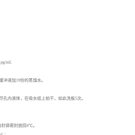
pg/mL
涤缓冲液加19份的蒸馏水。
后甩尽孔内液体，在吸水纸上拍干，如此洗板5次。
自封袋密封放回4℃。
μL；