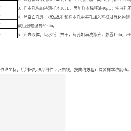
无
3. 样本孔先加待测样本10μL，再加样本稀释液40μL；空白孔
无
4. 除空白孔外，标准品孔和样本孔中每孔加入辣根过氧化物酶（H
无
或恒温箱温育60min。
无
5. 弃去液体，吸水纸上拍干，每孔加满洗涤液，静置1min
。
D值作纵坐标，绘制出标准品线性回归曲线，按曲线方程计算各样本浓度值