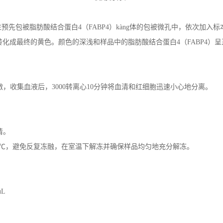
往预先包被脂肪酸结合蛋白4（FABP4）kàng体的包被微孔中，依次加入标
化成最终的黄色。颜色的深浅和样品中的脂肪酸结合蛋白4（FABP4）呈正
，收集血液后，3000转离心10分钟将血清和红细胞迅速小心地分离。
清。
20℃，避免反复冻融，在室温下解冻并确保样品均匀地充分解冻。
uL