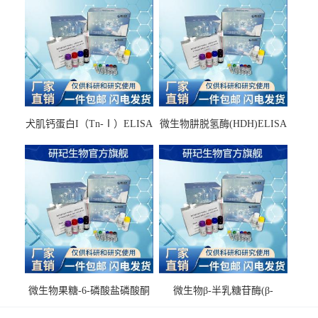
犬肌钙蛋白I（Tn-Ⅰ）ELISA
微生物肼脱氢酶(HDH)ELISA
试剂盒
试剂盒
微生物果糖-6-磷酸盐磷酸酮
微生物β-半乳糖苷酶(β-
酶(F6PPK)ELISA试剂盒
GAL)ELISA试剂盒