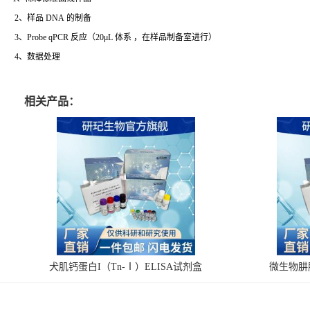
2、样品 DNA 的制备
3、Probe qPCR 反应（20μL 体系 ，在样品制备室进行）
4、数据处理
相关产品：
犬肌钙蛋白I（Tn-Ⅰ）ELISA试剂盒
微生物肼脱