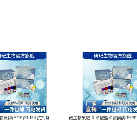
氢酶(HDH)ELISA试剂盒
微生物果糖-6-磷酸盐磷酸酮酶(F6PPK
剂盒