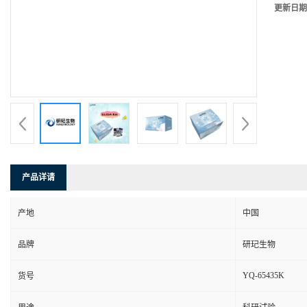
更新日期
产品详请
产地
中国
品牌
研玘生物
YQ-65435K
货号