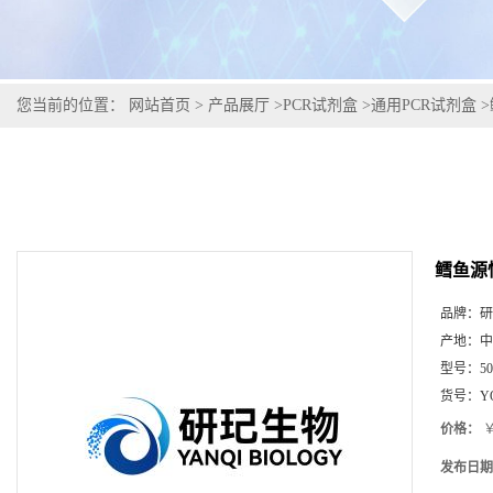
您当前的位置：
网站首页
>
产品展厅
>
PCR试剂盒
>
通用PCR试剂盒
>
鳕鱼源
品牌：
研
产地：
中
型号：
5
货号：
Y
价格：
￥
发布日期