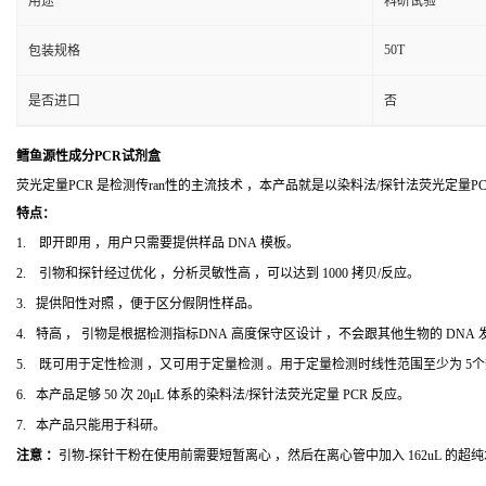
用途
科研试验
50T
包装规格
是否进口
否
鳕鱼源性成分PCR试剂盒
荧光定量PCR 是检测传ran性的主流技术 ，本产品就是以染料法/探针法荧光定量
特点：
1. 即开即用 ，用户只需要提供样品 DNA 模板。
2. 引物和探针经过优化 ，分析灵敏性高 ，可以达到 1000 拷贝/反应。
3. 提供阳性对照 ，便于区分假阴性样品。
4. 特高 ， 引物是根据检测指标DNA 高度保守区设计 ，不会跟其他生物的 DNA
5. 既可用于定性检测 ，又可用于定量检测 。用于定量检测时线性范围至少为 5
6. 本产品足够 50 次 20μL 体系的染料法/探针法荧光定量 PCR 反应。
7. 本产品只能用于科研。
注意 ：
引物-探针干粉在使用前需要短暂离心 ，然后在离心管中加入 162uL 的超