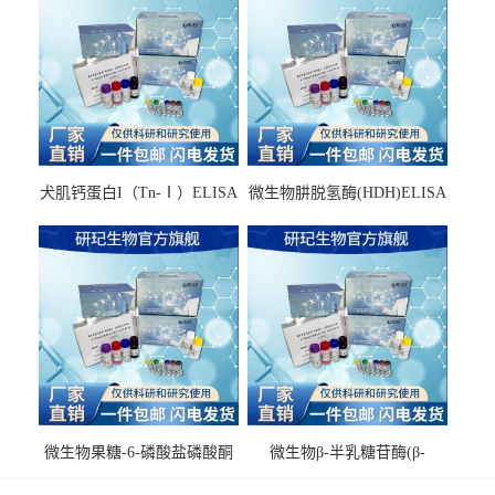
犬肌钙蛋白I（Tn-Ⅰ）ELISA
微生物肼脱氢酶(HDH)ELISA
试剂盒
试剂盒
微生物果糖-6-磷酸盐磷酸酮
微生物β-半乳糖苷酶(β-
酶(F6PPK)ELISA试剂盒
GAL)ELISA试剂盒