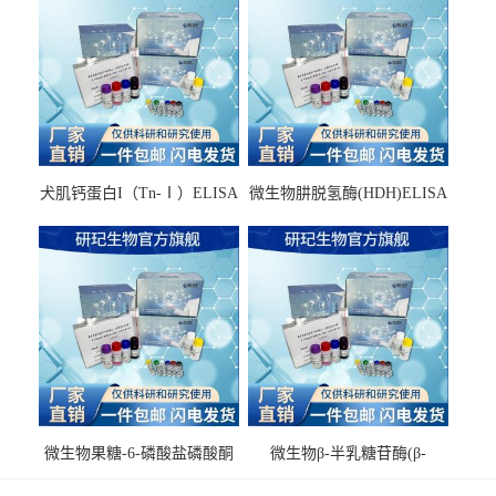
犬肌钙蛋白I（Tn-Ⅰ）ELISA
微生物肼脱氢酶(HDH)ELISA
试剂盒
试剂盒
微生物果糖-6-磷酸盐磷酸酮
微生物β-半乳糖苷酶(β-
酶(F6PPK)ELISA试剂盒
GAL)ELISA试剂盒