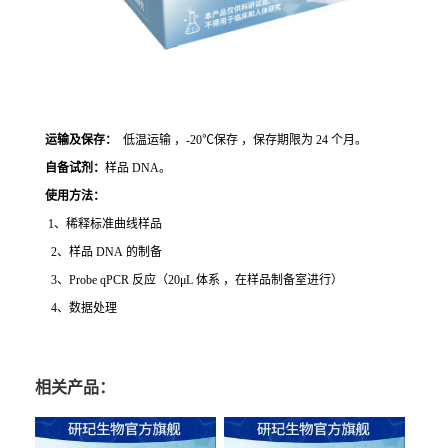
运输及保存：
低温运输 ，-20℃保存 ，保存期限为 24 个月。
自备试剂：
样品 DNA。
使用方法
：
1、稀释标准曲线样品
2、样品 DNA 的制备
3、Probe qPCR 反应（20μL 体系 ，在样品制备室进行）
4、数据处理
相关产品：