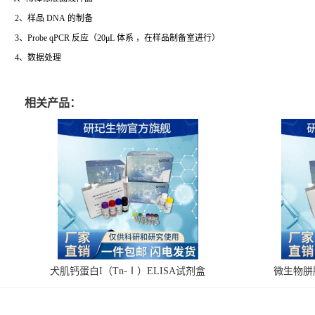
2、样品 DNA 的制备
3、Probe qPCR 反应（20μL 体系 ，在样品制备室进行）
4、数据处理
相关产品：
犬肌钙蛋白I（Tn-Ⅰ）ELISA试剂盒
微生物肼脱