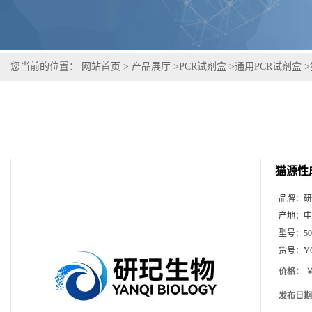
您当前的位置：
网站首页
>
产品展厅
>
PCR试剂盒
>
通用PCR试剂盒
>
猫源性
品牌：
研
产地：
中
型号：
5
货号：
Y
价格：
￥
发布日期