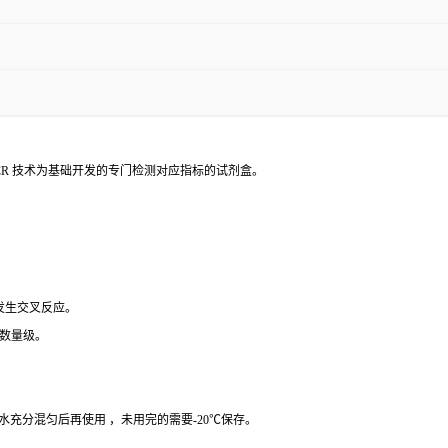
PCR 技术为基础开发的专门检测对应指标的试剂盒。
 发生交叉反应。
个数量级。
纯水充分混匀后再使用 ，未用完的需要-20℃保存。