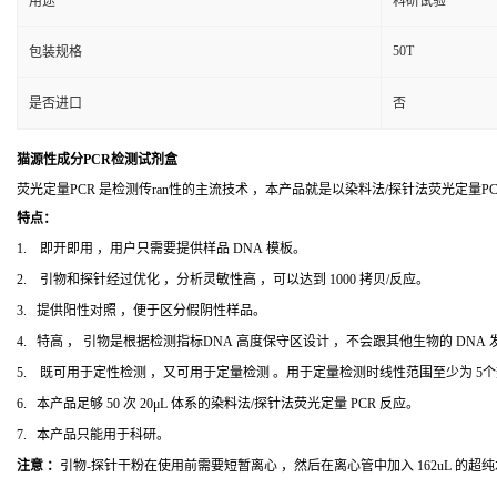
用途
科研试验
50T
包装规格
是否进口
否
猫源性成分PCR检测试剂盒
荧光定量PCR 是检测传ran性的主流技术 ，本产品就是以染料法/探针法荧光定量
特点：
1. 即开即用 ，用户只需要提供样品 DNA 模板。
2. 引物和探针经过优化 ，分析灵敏性高 ，可以达到 1000 拷贝/反应。
3. 提供阳性对照 ，便于区分假阴性样品。
4. 特高 ， 引物是根据检测指标DNA 高度保守区设计 ，不会跟其他生物的 DNA
5. 既可用于定性检测 ，又可用于定量检测 。用于定量检测时线性范围至少为 5
6. 本产品足够 50 次 20μL 体系的染料法/探针法荧光定量 PCR 反应。
7. 本产品只能用于科研。
注意 ：
引物-探针干粉在使用前需要短暂离心 ，然后在离心管中加入 162uL 的超