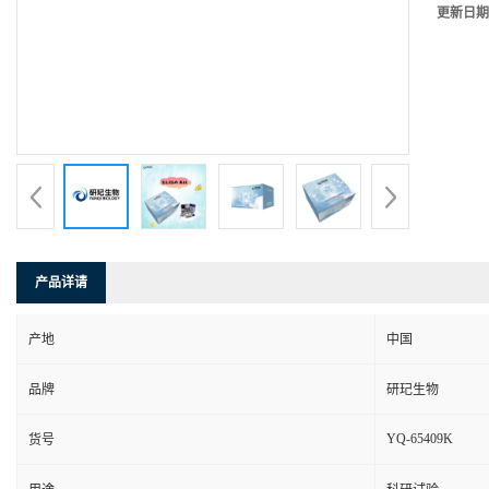
更新日期
产品详请
产地
中国
品牌
研玘生物
YQ-65409K
货号