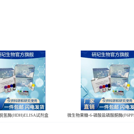
氢酶(HDH)ELISA试剂盒
微生物果糖-6-磷酸盐磷酸酮酶(F6PPK
剂盒