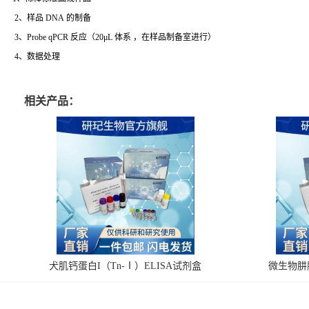
2、样品 DNA 的制备
3、Probe qPCR 反应（20μL 体系 ，在样品制备室进行）
4、数据处理
相关产品：
犬肌钙蛋白I（Tn-Ⅰ）ELISA试剂盒
微生物肼脱