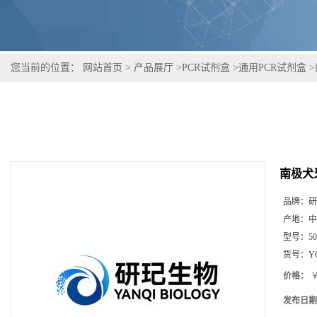
您当前的位置：
网站首页
>
产品展厅
>
PCR试剂盒
>
通用PCR试剂盒
>
南极犬
品牌：
研
产地：
中
型号：
5
货号：
Y
价格：
￥
发布日期