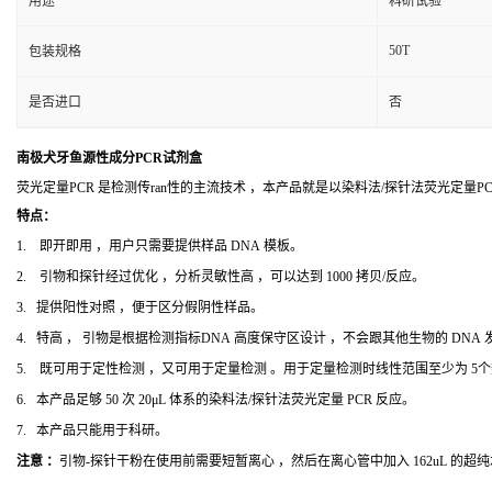
用途
科研试验
50T
包装规格
是否进口
否
南极犬牙鱼源性成分PCR试剂盒
荧光定量PCR 是检测传ran性的主流技术 ，本产品就是以染料法/探针法荧光定量
特点：
1. 即开即用 ，用户只需要提供样品 DNA 模板。
2. 引物和探针经过优化 ，分析灵敏性高 ，可以达到 1000 拷贝/反应。
3. 提供阳性对照 ，便于区分假阴性样品。
4. 特高 ， 引物是根据检测指标DNA 高度保守区设计 ，不会跟其他生物的 DNA
5. 既可用于定性检测 ，又可用于定量检测 。用于定量检测时线性范围至少为 5
6. 本产品足够 50 次 20μL 体系的染料法/探针法荧光定量 PCR 反应。
7. 本产品只能用于科研。
注意 ：
引物-探针干粉在使用前需要短暂离心 ，然后在离心管中加入 162uL 的超