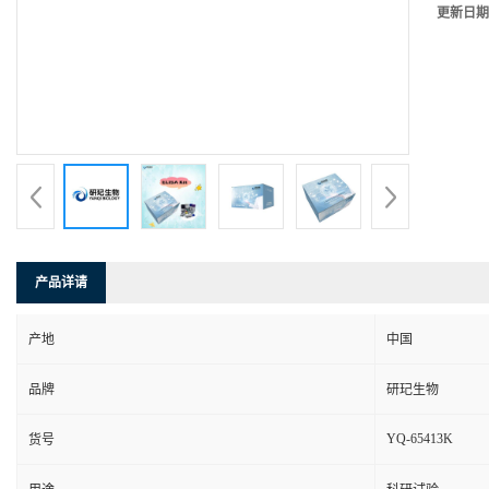
更新日期
产品详请
产地
中国
品牌
研玘生物
YQ-65413K
货号