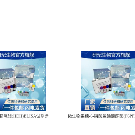
氢酶(HDH)ELISA试剂盒
微生物果糖-6-磷酸盐磷酸酮酶(F6PPK
剂盒