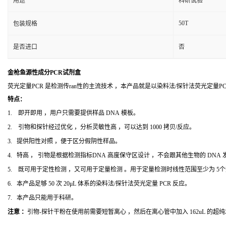
用途
科研试验
50T
包装规格
是否进口
否
金枪鱼源性成分PCR试剂盒
荧光定量PCR 是检测传ran性的主流技术 ，本产品就是以染料法/探针法荧光定量
特点：
1. 即开即用 ，用户只需要提供样品 DNA 模板。
2. 引物和探针经过优化 ，分析灵敏性高 ，可以达到 1000 拷贝/反应。
3. 提供阳性对照 ，便于区分假阴性样品。
4. 特高 ， 引物是根据检测指标DNA 高度保守区设计 ，不会跟其他生物的 DNA
5. 既可用于定性检测 ，又可用于定量检测 。用于定量检测时线性范围至少为 5
6. 本产品足够 50 次 20μL 体系的染料法/探针法荧光定量 PCR 反应。
7. 本产品只能用于科研。
注意 ：
引物-探针干粉在使用前需要短暂离心 ，然后在离心管中加入 162uL 的超