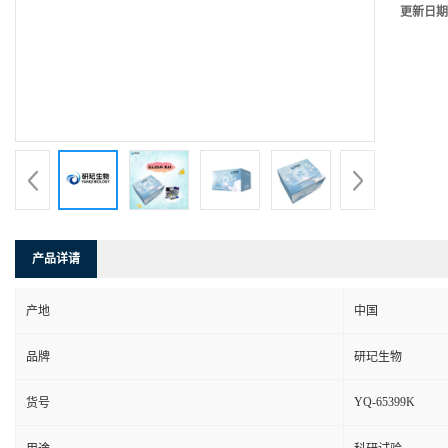
更新日期
产品详请
产地
中国
品牌
研玘生物
YQ-65399K
货号