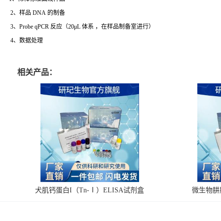
2、样品 DNA 的制备
3、Probe qPCR 反应（20μL 体系 ，在样品制备室进行）
4、数据处理
相关产品：
犬肌钙蛋白I（Tn-Ⅰ）ELISA试剂盒
微生物肼脱