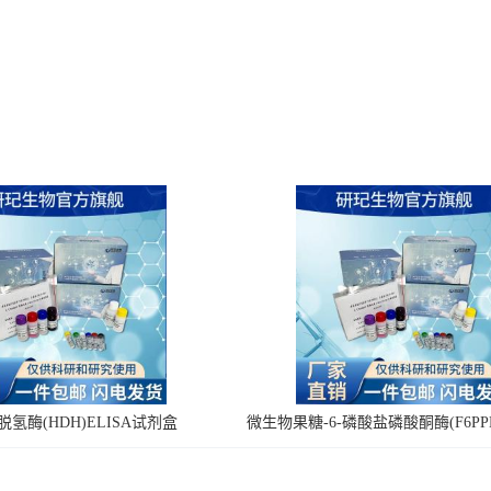
氢酶(HDH)ELISA试剂盒
微生物果糖-6-磷酸盐磷酸酮酶(F6PPK
剂盒