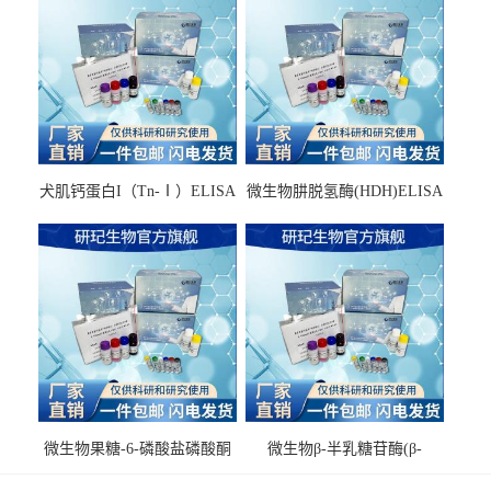
犬肌钙蛋白I（Tn-Ⅰ）ELISA
微生物肼脱氢酶(HDH)ELISA
试剂盒
试剂盒
微生物果糖-6-磷酸盐磷酸酮
微生物β-半乳糖苷酶(β-
酶(F6PPK)ELISA试剂盒
GAL)ELISA试剂盒