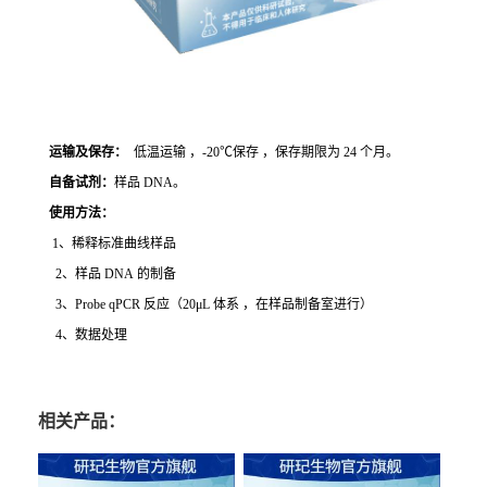
运输及保存：
低温运输 ，-20℃保存 ，保存期限为 24 个月。
自备试剂：
样品 DNA。
使用方法
：
1、稀释标准曲线样品
2、样品 DNA 的制备
3、Probe qPCR 反应（20μL 体系 ，在样品制备室进行）
4、数据处理
相关产品：