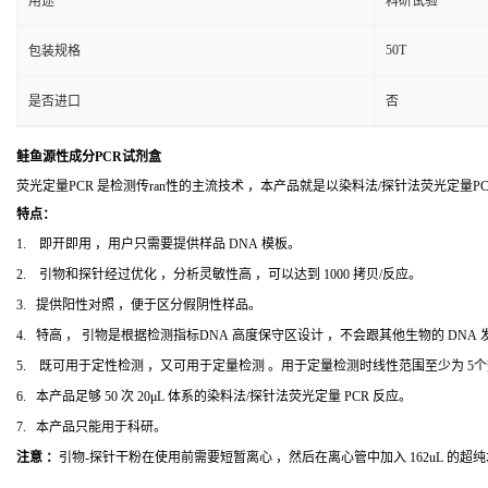
用途
科研试验
50T
包装规格
是否进口
否
鲑鱼源性成分PCR试剂盒
荧光定量PCR 是检测传ran性的主流技术 ，本产品就是以染料法/探针法荧光定量
特点：
1. 即开即用 ，用户只需要提供样品 DNA 模板。
2. 引物和探针经过优化 ，分析灵敏性高 ，可以达到 1000 拷贝/反应。
3. 提供阳性对照 ，便于区分假阴性样品。
4. 特高 ， 引物是根据检测指标DNA 高度保守区设计 ，不会跟其他生物的 DNA
5. 既可用于定性检测 ，又可用于定量检测 。用于定量检测时线性范围至少为 5
6. 本产品足够 50 次 20μL 体系的染料法/探针法荧光定量 PCR 反应。
7. 本产品只能用于科研。
注意 ：
引物-探针干粉在使用前需要短暂离心 ，然后在离心管中加入 162uL 的超