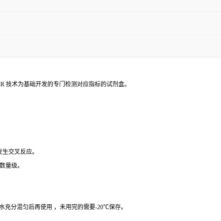
PCR 技术为基础开发的专门检测对应指标的试剂盒。
 发生交叉反应。
个数量级。
纯水充分混匀后再使用 ，未用完的需要-20℃保存。