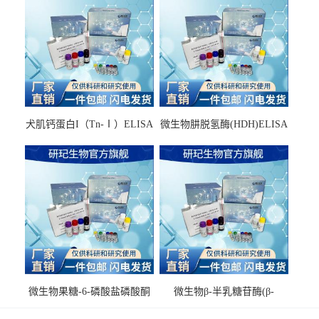
犬肌钙蛋白I（Tn-Ⅰ）ELISA
微生物肼脱氢酶(HDH)ELISA
试剂盒
试剂盒
微生物果糖-6-磷酸盐磷酸酮
微生物β-半乳糖苷酶(β-
酶(F6PPK)ELISA试剂盒
GAL)ELISA试剂盒