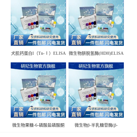
犬肌钙蛋白I（Tn-Ⅰ）ELISA
微生物肼脱氢酶(HDH)ELISA
试剂盒
试剂盒
微生物果糖-6-磷酸盐磷酸酮
微生物β-半乳糖苷酶(β-
酶(F6PPK)ELISA试剂盒
GAL)ELISA试剂盒