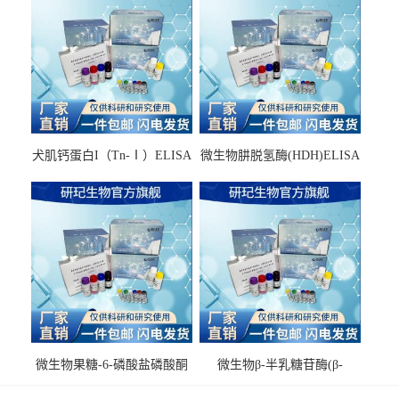
犬肌钙蛋白I（Tn-Ⅰ）ELISA
微生物肼脱氢酶(HDH)ELISA
试剂盒
试剂盒
微生物果糖-6-磷酸盐磷酸酮
微生物β-半乳糖苷酶(β-
酶(F6PPK)ELISA试剂盒
GAL)ELISA试剂盒