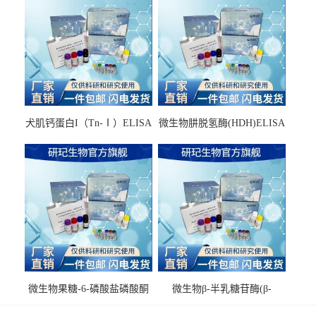
犬肌钙蛋白I（Tn-Ⅰ）ELISA
微生物肼脱氢酶(HDH)ELISA
试剂盒
试剂盒
微生物果糖-6-磷酸盐磷酸酮
微生物β-半乳糖苷酶(β-
酶(F6PPK)ELISA试剂盒
GAL)ELISA试剂盒