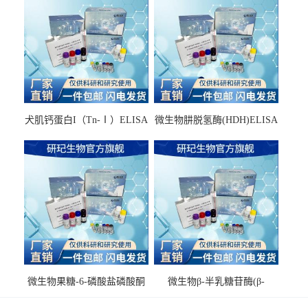
犬肌钙蛋白I（Tn-Ⅰ）ELISA
微生物肼脱氢酶(HDH)ELISA
试剂盒
试剂盒
微生物果糖-6-磷酸盐磷酸酮
微生物β-半乳糖苷酶(β-
酶(F6PPK)ELISA试剂盒
GAL)ELISA试剂盒