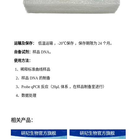
运输及保存：
低温运输 ，-20℃保存 ，保存期限为 24 个月。
自备试剂：
样品 DNA。
使用方法
：
1、稀释标准曲线样品
2、样品 DNA 的制备
3、Probe qPCR 反应（20μL 体系 ，在样品制备室进行）
4、数据处理
相关产品：