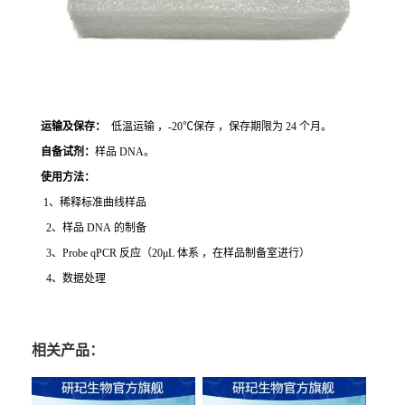
运输及保存：
低温运输 ，-20℃保存 ，保存期限为 24 个月。
自备试剂：
样品 DNA。
使用方法
：
1、稀释标准曲线样品
2、样品 DNA 的制备
3、Probe qPCR 反应（20μL 体系 ，在样品制备室进行）
4、数据处理
相关产品：