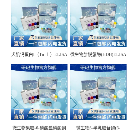
犬肌钙蛋白I（Tn-Ⅰ）ELISA
微生物肼脱氢酶(HDH)ELISA
试剂盒
试剂盒
微生物果糖-6-磷酸盐磷酸酮
微生物β-半乳糖苷酶(β-
酶(F6PPK)ELISA试剂盒
GAL)ELISA试剂盒