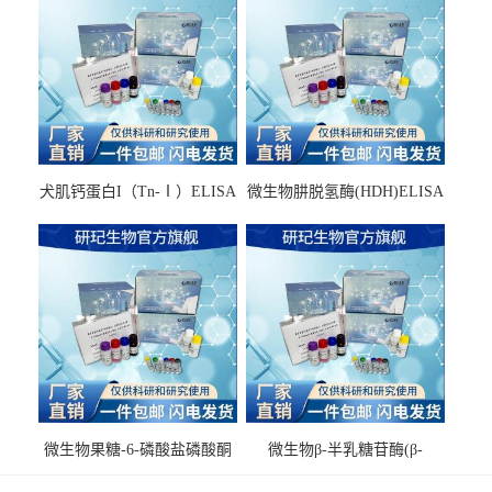
犬肌钙蛋白I（Tn-Ⅰ）ELISA
微生物肼脱氢酶(HDH)ELISA
试剂盒
试剂盒
微生物果糖-6-磷酸盐磷酸酮
微生物β-半乳糖苷酶(β-
酶(F6PPK)ELISA试剂盒
GAL)ELISA试剂盒