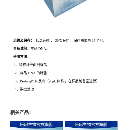
运输及保存：
低温运输 ，-20℃保存 ，保存期限为 24 个月。
自备试剂：
样品 DNA。
使用方法
：
1、稀释标准曲线样品
2、样品 DNA 的制备
3、Probe qPCR 反应（20μL 体系 ，在样品制备室进行）
4、数据处理
相关产品：