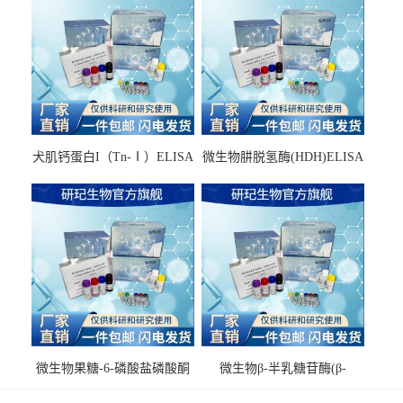
犬肌钙蛋白I（Tn-Ⅰ）ELISA
微生物肼脱氢酶(HDH)ELISA
试剂盒
试剂盒
微生物果糖-6-磷酸盐磷酸酮
微生物β-半乳糖苷酶(β-
酶(F6PPK)ELISA试剂盒
GAL)ELISA试剂盒