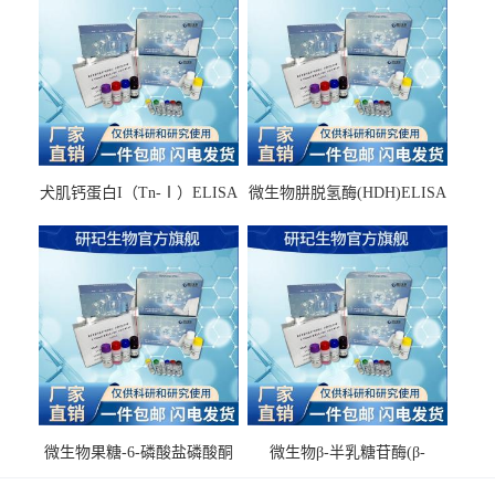
犬肌钙蛋白I（Tn-Ⅰ）ELISA
微生物肼脱氢酶(HDH)ELISA
试剂盒
试剂盒
微生物果糖-6-磷酸盐磷酸酮
微生物β-半乳糖苷酶(β-
酶(F6PPK)ELISA试剂盒
GAL)ELISA试剂盒