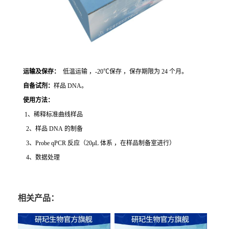
运输及保存：
低温运输 ，-20℃保存 ，保存期限为 24 个月。
自备试剂：
样品 DNA。
使用方法
：
1、稀释标准曲线样品
2、样品 DNA 的制备
3、Probe qPCR 反应（20μL 体系 ，在样品制备室进行）
4、数据处理
相关产品：