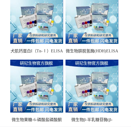
犬肌钙蛋白I（Tn-Ⅰ）ELISA
微生物肼脱氢酶(HDH)ELISA
试剂盒
试剂盒
微生物果糖-6-磷酸盐磷酸酮
微生物β-半乳糖苷酶(β-
酶(F6PPK)ELISA试剂盒
GAL)ELISA试剂盒