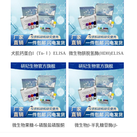
犬肌钙蛋白I（Tn-Ⅰ）ELISA
微生物肼脱氢酶(HDH)ELISA
试剂盒
试剂盒
微生物果糖-6-磷酸盐磷酸酮
微生物β-半乳糖苷酶(β-
酶(F6PPK)ELISA试剂盒
GAL)ELISA试剂盒