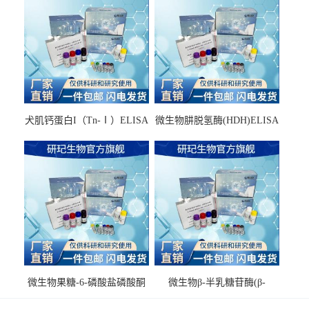
犬肌钙蛋白I（Tn-Ⅰ）ELISA
微生物肼脱氢酶(HDH)ELISA
试剂盒
试剂盒
微生物果糖-6-磷酸盐磷酸酮
微生物β-半乳糖苷酶(β-
酶(F6PPK)ELISA试剂盒
GAL)ELISA试剂盒