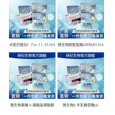
犬肌钙蛋白I（Tn-Ⅰ）ELISA
微生物肼脱氢酶(HDH)ELISA
试剂盒
试剂盒
微生物果糖-6-磷酸盐磷酸酮
微生物β-半乳糖苷酶(β-
酶(F6PPK)ELISA试剂盒
GAL)ELISA试剂盒