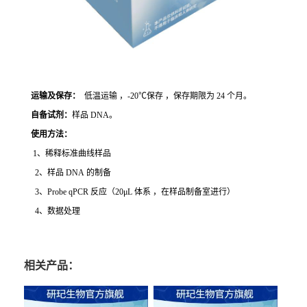
运输及保存：
低温运输 ，-20℃保存 ，保存期限为 24 个月。
自备试剂：
样品 DNA。
使用方法
：
1、稀释标准曲线样品
2、样品 DNA 的制备
3、Probe qPCR 反应（20μL 体系 ，在样品制备室进行）
4、数据处理
相关产品：