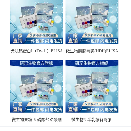
犬肌钙蛋白I（Tn-Ⅰ）ELISA
微生物肼脱氢酶(HDH)ELISA
试剂盒
试剂盒
微生物果糖-6-磷酸盐磷酸酮
微生物β-半乳糖苷酶(β-
酶(F6PPK)ELISA试剂盒
GAL)ELISA试剂盒