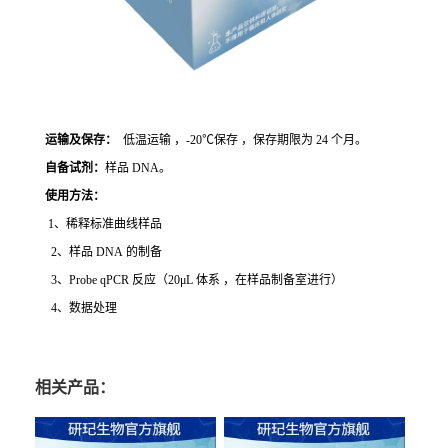
运输及保存：
低温运输 ，-20℃保存 ，保存期限为 24 个月。
自备试剂：
样品 DNA。
使用方法
：
1、稀释标准曲线样品
2、样品 DNA 的制备
3、Probe qPCR 反应（20μL 体系 ，在样品制备室进行）
4、数据处理
相关产品：