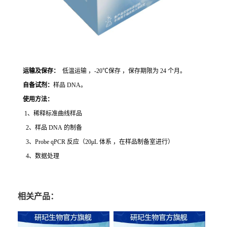
运输及保存：
低温运输 ，-20℃保存 ，保存期限为 24 个月。
自备试剂：
样品 DNA。
使用方法
：
1、稀释标准曲线样品
2、样品 DNA 的制备
3、Probe qPCR 反应（20μL 体系 ，在样品制备室进行）
4、数据处理
相关产品：