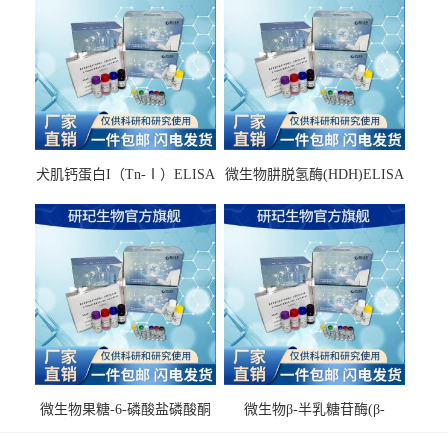
犬肌钙蛋白I（Tn-Ⅰ）ELISA
微生物肼脱氢酶(HDH)ELISA
试剂盒
试剂盒
微生物果糖-6-磷酸盐磷酸酮
微生物β-半乳糖苷酶(β-
酶(F6PPK)ELISA试剂盒
GAL)ELISA试剂盒