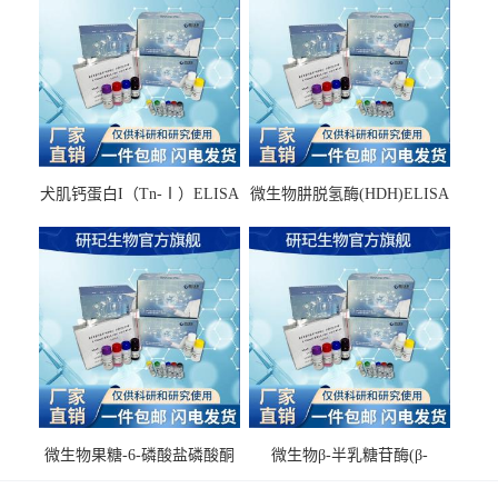
犬肌钙蛋白I（Tn-Ⅰ）ELISA
微生物肼脱氢酶(HDH)ELISA
试剂盒
试剂盒
微生物果糖-6-磷酸盐磷酸酮
微生物β-半乳糖苷酶(β-
酶(F6PPK)ELISA试剂盒
GAL)ELISA试剂盒