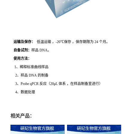
运输及保存：
低温运输 ，-20℃保存 ，保存期限为 24 个月。
自备试剂：
样品 DNA。
使用方法
：
1、稀释标准曲线样品
2、样品 DNA 的制备
3、Probe qPCR 反应（20μL 体系 ，在样品制备室进行）
4、数据处理
相关产品：