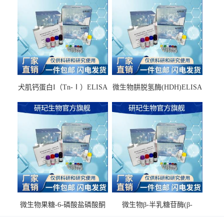
犬肌钙蛋白I（Tn-Ⅰ）ELISA
微生物肼脱氢酶(HDH)ELISA
试剂盒
试剂盒
微生物果糖-6-磷酸盐磷酸酮
微生物β-半乳糖苷酶(β-
酶(F6PPK)ELISA试剂盒
GAL)ELISA试剂盒