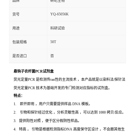
品牌
研玘生物
YQ-65056K
货号
用途
科研试验
50T
包装规格
是否进口
否
悬钩子农杆菌PCR试剂盒
荧光定量PCR 是检测传ran性的主流技术 ，本产品就是以染料法/探针法
荧光定量PCR 技术为基础开发的专门检测对应指标的试剂盒。
特点：
1. 即开即用 ，用户只需要提供样品 DNA 模板。
2. 引物和探针经过优化 ，分析灵敏性高 ，可以达到 1000 拷贝/反应。
3. 提供阳性对照 ，便于区分假阴性样品。
4. 特高 ， 引物是根据检测指标DNA 高度保守区设计 ，不会跟其他生