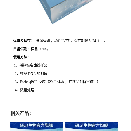
运输及保存：
低温运输 ，-20℃保存 ，保存期限为 24 个月。
自备试剂：
样品 DNA。
使用方法
：
1、稀释标准曲线样品
2、样品 DNA 的制备
3、Probe qPCR 反应（20μL 体系 ，在样品制备室进行）
4、数据处理
相关产品：