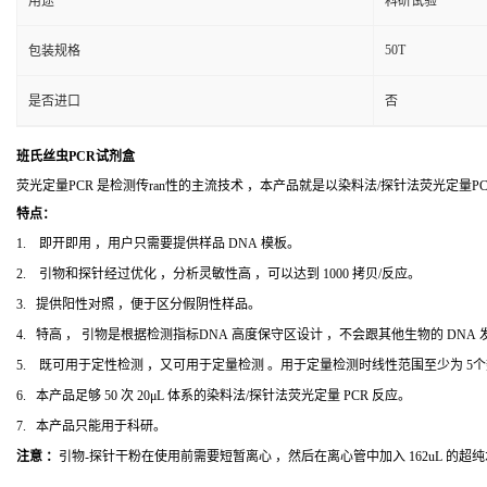
用途
科研试验
50T
包装规格
是否进口
否
班氏丝虫PCR试剂盒
荧光定量PCR 是检测传ran性的主流技术 ，本产品就是以染料法/探针法荧光定量
特点：
1. 即开即用 ，用户只需要提供样品 DNA 模板。
2. 引物和探针经过优化 ，分析灵敏性高 ，可以达到 1000 拷贝/反应。
3. 提供阳性对照 ，便于区分假阴性样品。
4. 特高 ， 引物是根据检测指标DNA 高度保守区设计 ，不会跟其他生物的 DNA
5. 既可用于定性检测 ，又可用于定量检测 。用于定量检测时线性范围至少为 5
6. 本产品足够 50 次 20μL 体系的染料法/探针法荧光定量 PCR 反应。
7. 本产品只能用于科研。
注意 ：
引物-探针干粉在使用前需要短暂离心 ，然后在离心管中加入 162uL 的超