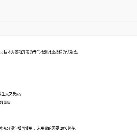
PCR 技术为基础开发的专门检测对应指标的试剂盒。
 发生交叉反应。
个数量级。
纯水充分混匀后再使用 ，未用完的需要-20℃保存。