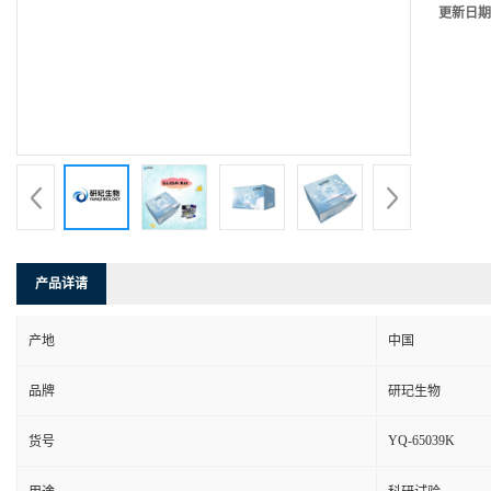
更新日期
产品详请
产地
中国
品牌
研玘生物
YQ-65039K
货号