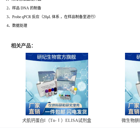
2、样品 DNA 的制备
3、Probe qPCR 反应（20μL 体系 ，在样品制备室进行）
4、数据处理
相关产品：
犬肌钙蛋白I（Tn-Ⅰ）ELISA试剂盒
微生物肼脱