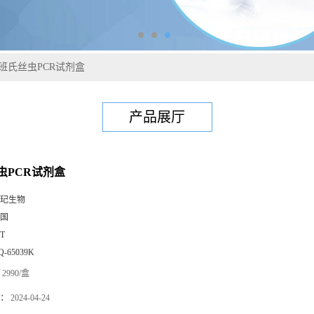
班氏丝虫PCR试剂盒
产品展厅
虫PCR试剂盒
玘生物
国
0T
Q-65039K
2990/盒
：
2024-04-24