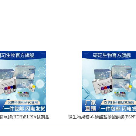
氢酶(HDH)ELISA试剂盒
微生物果糖-6-磷酸盐磷酸酮酶(F6PPK
剂盒