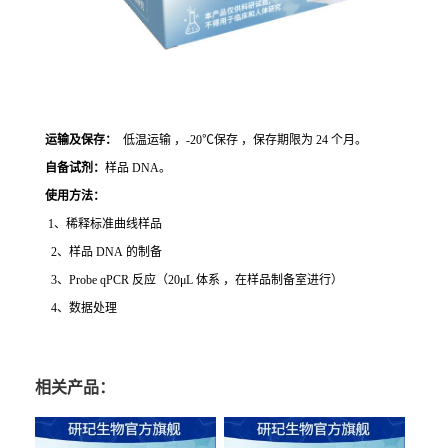
运输及保存：
低温运输 ，-20℃保存 ，保存期限为 24 个月。
自备试剂：
样品 DNA。
使用方法
：
1、稀释标准曲线样品
2、样品 DNA 的制备
3、Probe qPCR 反应（20μL 体系 ，在样品制备室进行）
4、数据处理
相关产品：