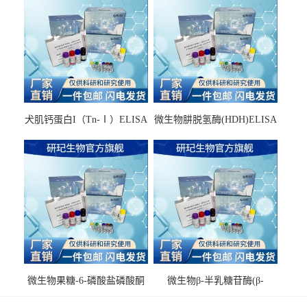
犬肌钙蛋白I（Tn-Ⅰ）ELISA
微生物肼脱氢酶(HDH)ELISA
试剂盒
试剂盒
微生物果糖-6-磷酸盐磷酸酮
微生物β-半乳糖苷酶(β-
酶(F6PPK)ELISA试剂盒
GAL)ELISA试剂盒