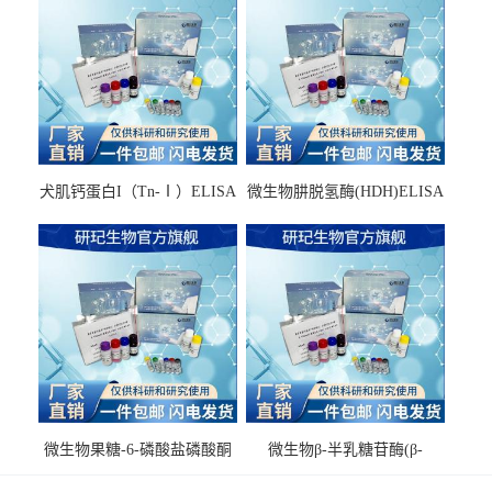
犬肌钙蛋白I（Tn-Ⅰ）ELISA
微生物肼脱氢酶(HDH)ELISA
试剂盒
试剂盒
微生物果糖-6-磷酸盐磷酸酮
微生物β-半乳糖苷酶(β-
酶(F6PPK)ELISA试剂盒
GAL)ELISA试剂盒