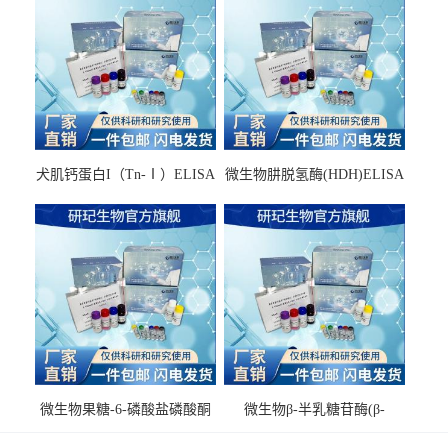
犬肌钙蛋白I（Tn-Ⅰ）ELISA
微生物肼脱氢酶(HDH)ELISA
试剂盒
试剂盒
微生物果糖-6-磷酸盐磷酸酮
微生物β-半乳糖苷酶(β-
酶(F6PPK)ELISA试剂盒
GAL)ELISA试剂盒