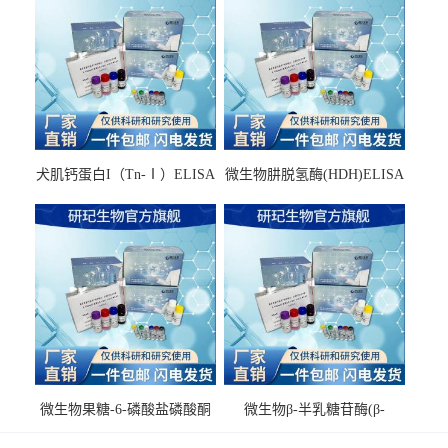
犬肌钙蛋白I（Tn-Ⅰ）ELISA
微生物肼脱氢酶(HDH)ELISA
试剂盒
试剂盒
微生物果糖-6-磷酸盐磷酸酮
微生物β-半乳糖苷酶(β-
酶(F6PPK)ELISA试剂盒
GAL)ELISA试剂盒