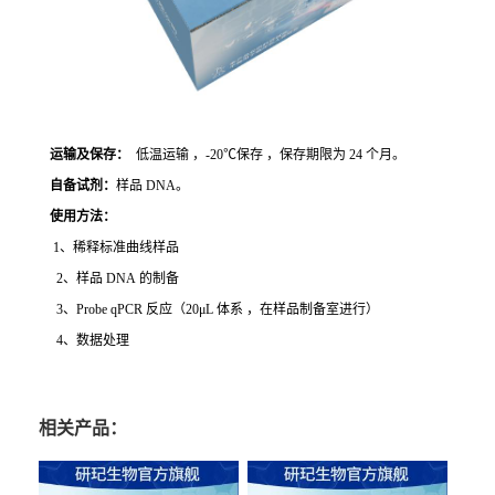
运输及保存：
低温运输 ，-20℃保存 ，保存期限为 24 个月。
自备试剂：
样品 DNA。
使用方法
：
1、稀释标准曲线样品
2、样品 DNA 的制备
3、Probe qPCR 反应（20μL 体系 ，在样品制备室进行）
4、数据处理
相关产品：