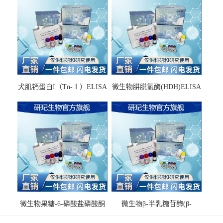
犬肌钙蛋白I（Tn-Ⅰ）ELISA
微生物肼脱氢酶(HDH)ELISA
试剂盒
试剂盒
微生物果糖-6-磷酸盐磷酸酮
微生物β-半乳糖苷酶(β-
酶(F6PPK)ELISA试剂盒
GAL)ELISA试剂盒