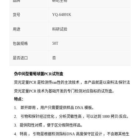
品牌
研玘生物
YQ-64891K
货号
用途
科研试验
50T
包装规格
是否进口
否
伪中间型葡萄球菌PCR试剂盒
荧光定量PCR 是检测传ran性的主流技术 ，本产品就是以染料法/探针法
荧光定量PCR 技术为基础开发的专门检测对应指标的试剂盒。
特点：
1. 即开即用 ，用户只需要提供样品 DNA 模板。
2. 引物和探针经过优化 ，分析灵敏性高 ，可以达到 1000 拷贝/反应。
3. 提供阳性对照 ，便于区分假阴性样品。
4. 特高 ， 引物是根据检测指标DNA 高度保守区设计 ，不会跟其他生