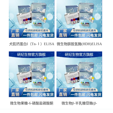
犬肌钙蛋白I（Tn-Ⅰ）ELISA
微生物肼脱氢酶(HDH)ELISA
试剂盒
试剂盒
微生物果糖-6-磷酸盐磷酸酮
微生物β-半乳糖苷酶(β-
酶(F6PPK)ELISA试剂盒
GAL)ELISA试剂盒