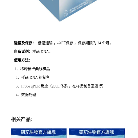
运输及保存：
低温运输 ，-20℃保存 ，保存期限为 24 个月。
自备试剂：
样品 DNA。
使用方法
：
1、稀释标准曲线样品
2、样品 DNA 的制备
3、Probe qPCR 反应（20μL 体系 ，在样品制备室进行）
4、数据处理
相关产品：