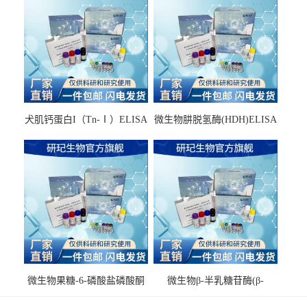
犬肌钙蛋白I（Tn-Ⅰ）ELISA
微生物肼脱氢酶(HDH)ELISA
试剂盒
试剂盒
微生物果糖-6-磷酸盐磷酸酮
微生物β-半乳糖苷酶(β-
酶(F6PPK)ELISA试剂盒
GAL)ELISA试剂盒