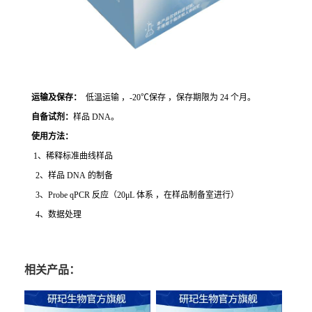
运输及保存：
低温运输 ，-20℃保存 ，保存期限为 24 个月。
自备试剂：
样品 DNA。
使用方法
：
1、稀释标准曲线样品
2、样品 DNA 的制备
3、Probe qPCR 反应（20μL 体系 ，在样品制备室进行）
4、数据处理
相关产品：