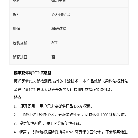
品牌
研玘生物
YQ-64874K
货号
用途
科研试验
50T
包装规格
是否进口
否
鹅螺旋体病PCR试剂盒
荧光定量PCR 是检测传ran性的主流技术 ，本产品就是以染料法/探针法
荧光定量PCR 技术为基础开发的专门检测对应指标的试剂盒。
特点：
1. 即开即用 ，用户只需要提供样品 DNA 模板。
2. 引物和探针经过优化 ，分析灵敏性高 ，可以达到 1000 拷贝/反应。
3. 提供阳性对照 ，便于区分假阴性样品。
4. 特高 ， 引物是根据检测指标DNA 高度保守区设计 ，不会跟其他生