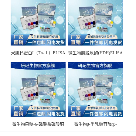
犬肌钙蛋白I（Tn-Ⅰ）ELISA
微生物肼脱氢酶(HDH)ELISA
试剂盒
试剂盒
微生物果糖-6-磷酸盐磷酸酮
微生物β-半乳糖苷酶(β-
酶(F6PPK)ELISA试剂盒
GAL)ELISA试剂盒