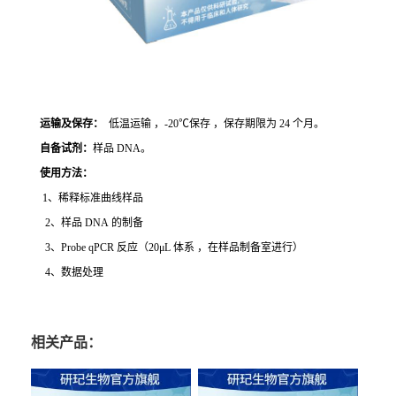
运输及保存：
低温运输 ，-20℃保存 ，保存期限为 24 个月。
自备试剂：
样品 DNA。
使用方法
：
1、稀释标准曲线样品
2、样品 DNA 的制备
3、Probe qPCR 反应（20μL 体系 ，在样品制备室进行）
4、数据处理
相关产品：