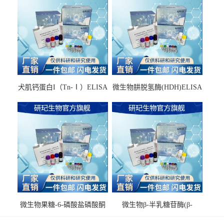
犬肌钙蛋白I（Tn-Ⅰ）ELISA
微生物肼脱氢酶(HDH)ELISA
试剂盒
试剂盒
微生物果糖-6-磷酸盐磷酸酮
微生物β-半乳糖苷酶(β-
酶(F6PPK)ELISA试剂盒
GAL)ELISA试剂盒