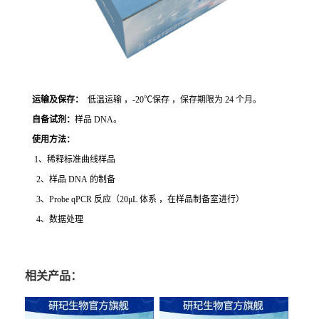
运输及保存：
低温运输 ，-20℃保存 ，保存期限为 24 个月。
自备试剂：
样品 DNA。
使用方法
：
1、稀释标准曲线样品
2、样品 DNA 的制备
3、Probe qPCR 反应（20μL 体系 ，在样品制备室进行）
4、数据处理
相关产品：