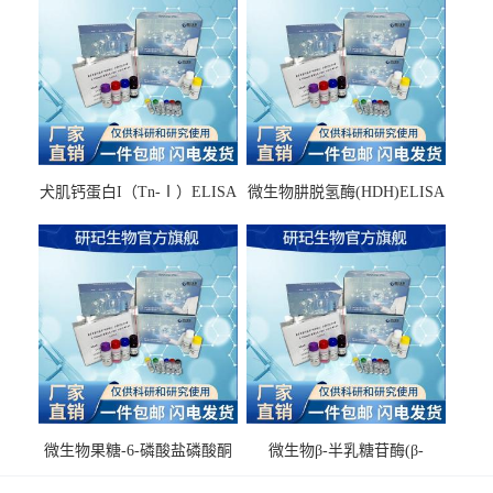
犬肌钙蛋白I（Tn-Ⅰ）ELISA
微生物肼脱氢酶(HDH)ELISA
试剂盒
试剂盒
微生物果糖-6-磷酸盐磷酸酮
微生物β-半乳糖苷酶(β-
酶(F6PPK)ELISA试剂盒
GAL)ELISA试剂盒