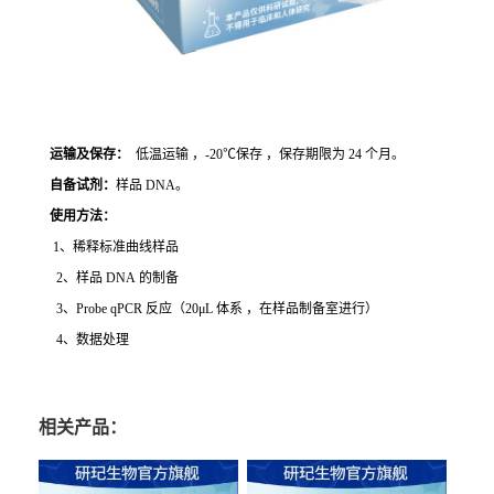
运输及保存：
低温运输 ，-20℃保存 ，保存期限为 24 个月。
自备试剂：
样品 DNA。
使用方法
：
1、稀释标准曲线样品
2、样品 DNA 的制备
3、Probe qPCR 反应（20μL 体系 ，在样品制备室进行）
4、数据处理
相关产品：