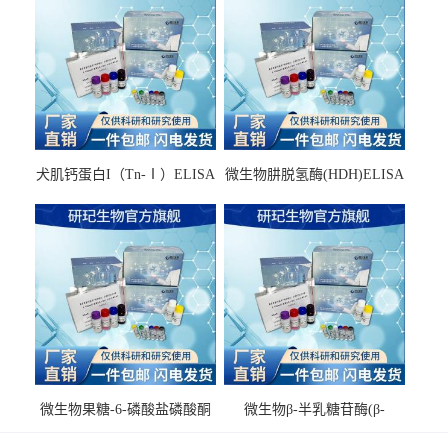
犬肌钙蛋白I（Tn-Ⅰ）ELISA
微生物肼脱氢酶(HDH)ELISA
试剂盒
试剂盒
微生物果糖-6-磷酸盐磷酸酮
微生物β-半乳糖苷酶(β-
酶(F6PPK)ELISA试剂盒
GAL)ELISA试剂盒