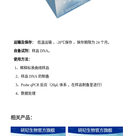
运输及保存：
低温运输 ，-20℃保存 ，保存期限为 24 个月。
自备试剂：
样品 DNA。
使用方法
：
1、稀释标准曲线样品
2、样品 DNA 的制备
3、Probe qPCR 反应（20μL 体系 ，在样品制备室进行）
4、数据处理
相关产品：