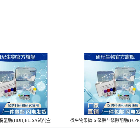
氢酶(HDH)ELISA试剂盒
微生物果糖-6-磷酸盐磷酸酮酶(F6PPK
剂盒