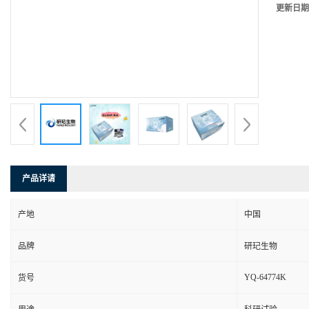
更新日期
产品详请
产地
中国
品牌
研玘生物
YQ-64774K
货号