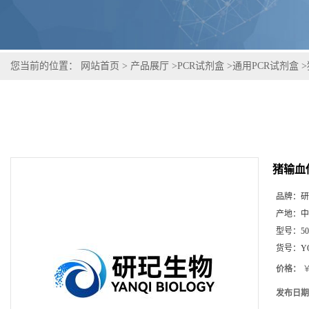
您当前的位置：
网站首页
>
产品展厅
>
PCR试剂盒
>
通用PCR试剂盒
>
猪输血
品牌：
研
产地：
中
型号：
5
货号：
Y
价格：
￥
发布日期