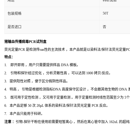
用途
科研试验
50T
包装规格
是否进口
否
猪输血传播病毒PCR试剂盒
荧光定量PCR 是检测传ran性的主流技术 ，本产品就是以染料法/探针法荧光定量
特点：
1. 即开即用 ，用户只需要提供样品 DNA 模板。
2. 引物和探针经过优化 ，分析灵敏性高 ，可以达到 1000 拷贝/反应。
3. 提供阳性对照 ，便于区分假阴性样品。
4. 特高 ， 引物是根据检测指标DNA 高度保守区设计 ，不会跟其他生物的 DNA
5. 既可用于定性检测 ，又可用于定量检测 。用于定量检测时线性范围至少为 5
6. 本产品足够 50 次 20μL 体系的染料法/探针法荧光定量 PCR 反应。
7. 本产品只能用于科研。
注意 ：
引物-探针干粉在使用前需要短暂离心 ，然后在离心管中加入 162uL 的超