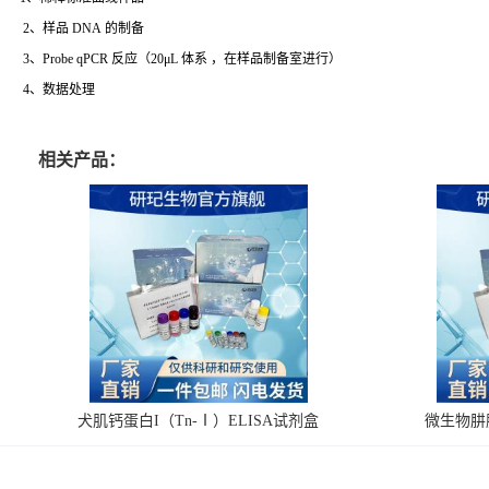
2、样品 DNA 的制备
3、Probe qPCR 反应（20μL 体系 ，在样品制备室进行）
4、数据处理
相关产品：
犬肌钙蛋白I（Tn-Ⅰ）ELISA试剂盒
微生物肼脱