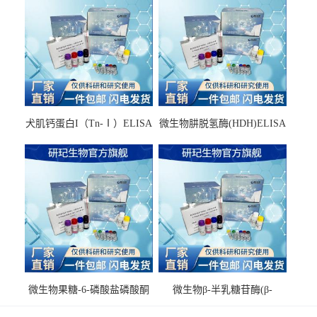
犬肌钙蛋白I（Tn-Ⅰ）ELISA
微生物肼脱氢酶(HDH)ELISA
试剂盒
试剂盒
微生物果糖-6-磷酸盐磷酸酮
微生物β-半乳糖苷酶(β-
酶(F6PPK)ELISA试剂盒
GAL)ELISA试剂盒