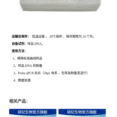
运输及保存：
低温运输 ，-20℃保存 ，保存期限为 24 个月。
自备试剂：
样品 DNA。
使用方法
：
1、稀释标准曲线样品
2、样品 DNA 的制备
3、Probe qPCR 反应（20μL 体系 ，在样品制备室进行）
4、数据处理
相关产品：