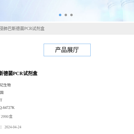
侵肺巴斯德菌PCR试剂盒
产品展厅
斯德菌PCR试剂盒
玘生物
国
0T
Q-64727K
2990/盒
：
2024-04-24