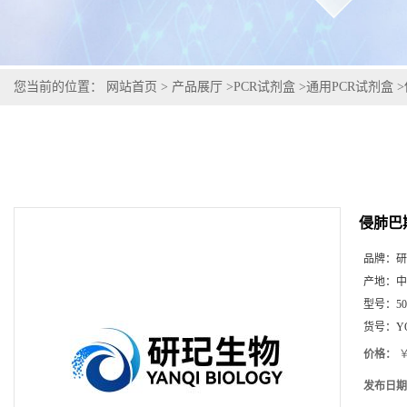
您当前的位置：
网站首页
>
产品展厅
>
PCR试剂盒
>
通用PCR试剂盒
>
侵肺巴
品牌：
研
产地：
中
型号：
5
货号：
Y
价格：
￥
发布日期