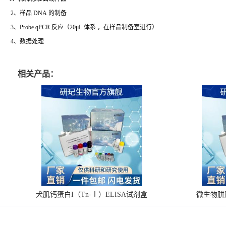
2、样品 DNA 的制备
3、Probe qPCR 反应（20μL 体系 ，在样品制备室进行）
4、数据处理
相关产品：
犬肌钙蛋白I（Tn-Ⅰ）ELISA试剂盒
微生物肼脱