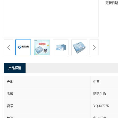
更新日期
产品详请
产地
中国
品牌
研玘生物
YQ-64727K
货号