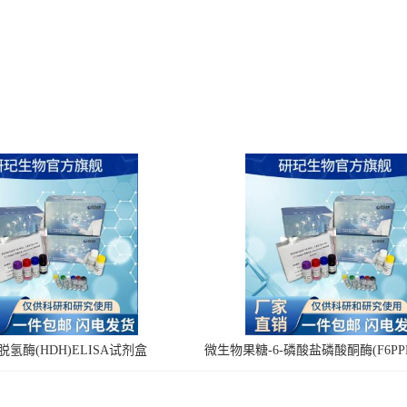
氢酶(HDH)ELISA试剂盒
微生物果糖-6-磷酸盐磷酸酮酶(F6PPK
剂盒