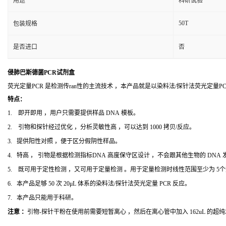
用途
科研试验
50T
包装规格
是否进口
否
侵肺巴斯德菌PCR试剂盒
荧光定量PCR 是检测传ran性的主流技术 ，本产品就是以染料法/探针法荧光定量
特点：
1. 即开即用 ，用户只需要提供样品 DNA 模板。
2. 引物和探针经过优化 ，分析灵敏性高 ，可以达到 1000 拷贝/反应。
3. 提供阳性对照 ，便于区分假阴性样品。
4. 特高 ， 引物是根据检测指标DNA 高度保守区设计 ，不会跟其他生物的 DNA
5. 既可用于定性检测 ，又可用于定量检测 。用于定量检测时线性范围至少为 5
6. 本产品足够 50 次 20μL 体系的染料法/探针法荧光定量 PCR 反应。
7. 本产品只能用于科研。
注意 ：
引物-探针干粉在使用前需要短暂离心 ，然后在离心管中加入 162uL 的超